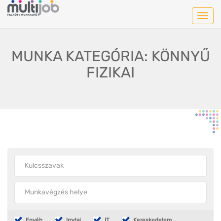
Toggl
MUNKA KATEGÓRIA: KÖNNYŰ
FIZIKAI
Egyéb
Irodai
IT
Kereskedelem